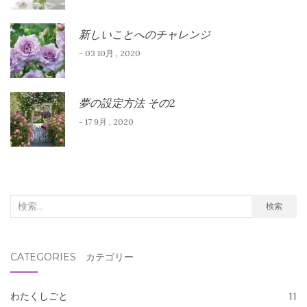
新しいことへのチャレンジ
- 03 10月 , 2020
夢の設定方法 その2
- 17 9月 , 2020
検
検索
索
対
CATEGORIES カテゴリー
象:
わたくしごと
11