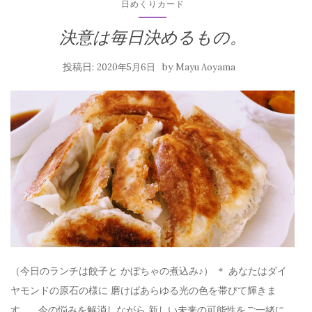
日めくりカード
決意は毎日決めるもの。
投稿日:
by
2020年5月6日
Mayu Aoyama
（今日のランチは餃子と かぼちゃの煮込み♪） ＊ あなたはダイ
ヤモンドの原石の様に 磨けばあらゆる光の色を帯びて輝きま
す。 今の悩みを解消しながら 新しい未来の可能性をご一緒に