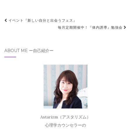
投
イベント『新しい自分と出会うフェス』
稿
毎月定期開催中！『体内誘導』勉強会
ナ
ビ
ABOUT ME ー自己紹介ー
ゲ
ー
シ
ョ
ン
Astarizm（アスタリズム）
心理学カウンセラーの