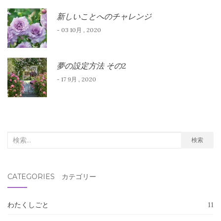
新しいことへのチャレンジ
- 03 10月 , 2020
夢の設定方法 その2
- 17 9月 , 2020
検
検索
索
対
CATEGORIES カテゴリー
象:
わたくしごと
11