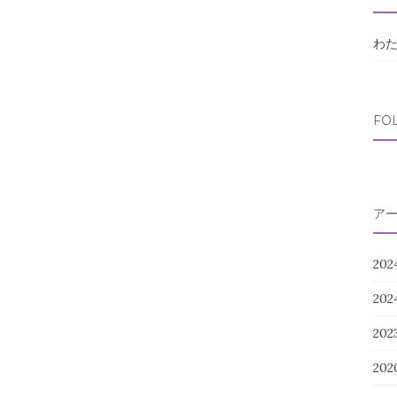
わ
FO
ア
202
20
20
202