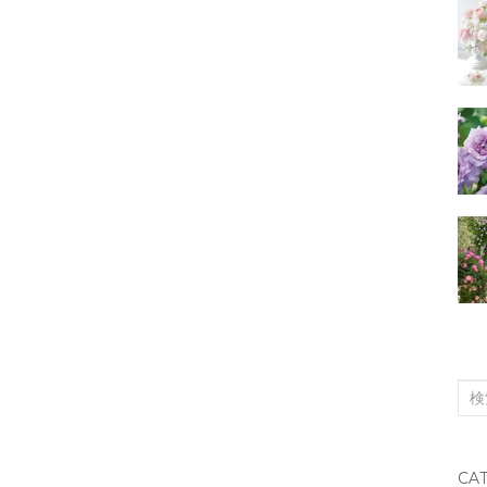
検
索
対
CA
象: