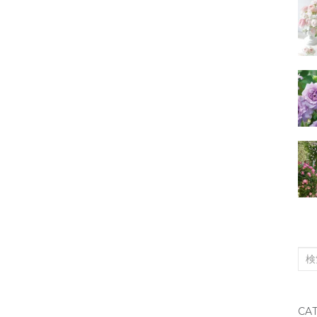
検
索
対
CA
象: