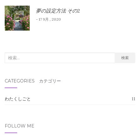
夢の設定方法 その2
- 17 9月 , 2020
検
検索
索
対
CATEGORIES カテゴリー
象:
わたくしごと
11
FOLLOW ME