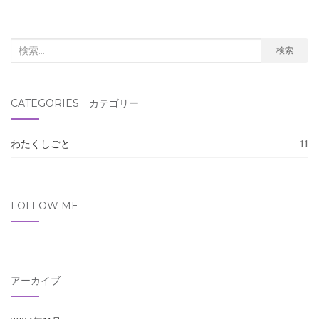
検
検索
索
対
CATEGORIES カテゴリー
象:
わたくしごと
11
FOLLOW ME
アーカイブ