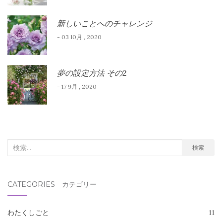
新しいことへのチャレンジ
- 03 10月 , 2020
夢の設定方法 その2
- 17 9月 , 2020
検
検索
索
対
CATEGORIES カテゴリー
象:
わたくしごと
11