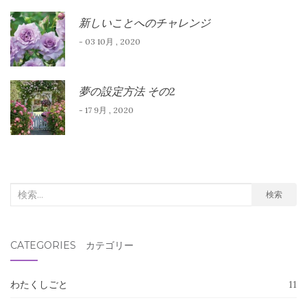
新しいことへのチャレンジ
- 03 10月 , 2020
夢の設定方法 その2
- 17 9月 , 2020
検
検索
索
対
CATEGORIES カテゴリー
象:
わたくしごと
11