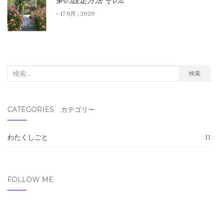
夢の設定方法 その2
- 17 9月 , 2020
検
検索
索
対
CATEGORIES カテゴリー
象:
わたくしごと
11
FOLLOW ME