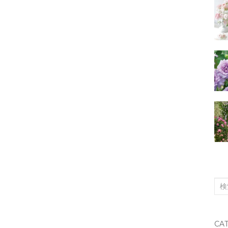
検
索
対
CA
象: