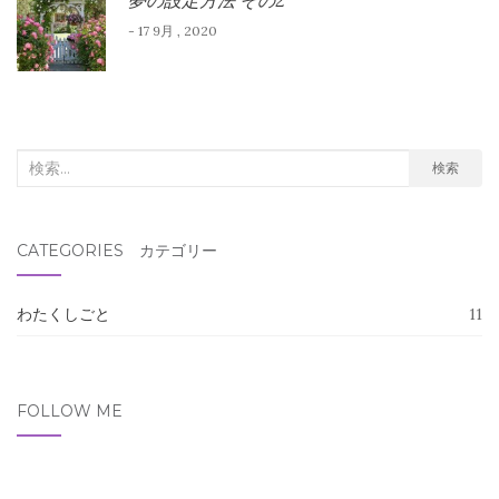
夢の設定方法 その2
- 17 9月 , 2020
検
検索
索
対
CATEGORIES カテゴリー
象:
わたくしごと
11
FOLLOW ME