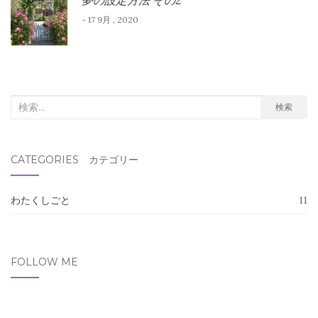
夢の設定方法 その2
- 17 9月 , 2020
検
検索
索
対
CATEGORIES カテゴリー
象:
わたくしごと
11
FOLLOW ME