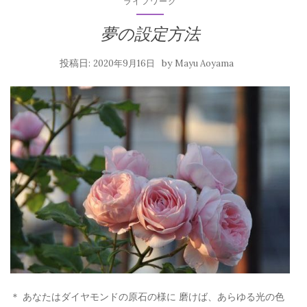
ライフワーク
夢の設定方法
投稿日:
by
2020年9月16日
Mayu Aoyama
＊ あなたはダイヤモンドの原石の様に 磨けば、あらゆる光の色