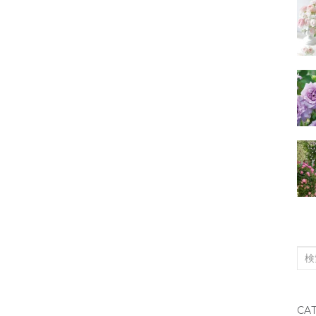
検
索
対
CA
象: