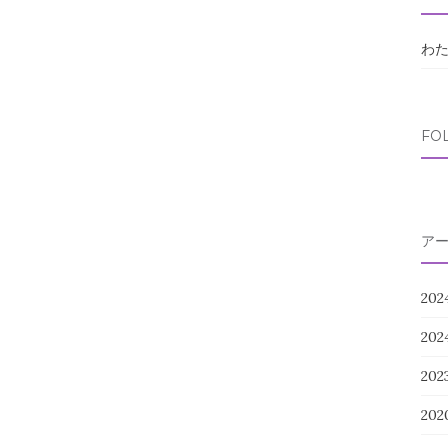
わ
FO
ア
202
20
20
202