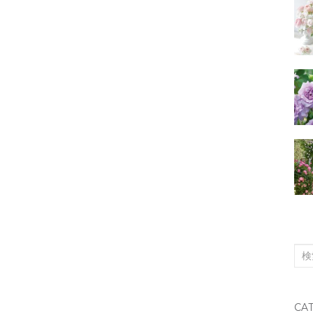
検
索
対
CA
象: