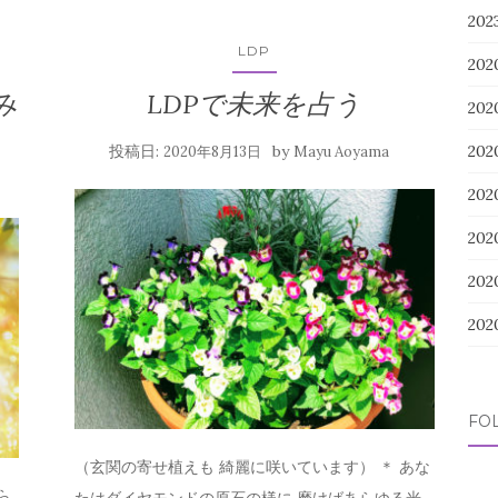
20
LDP
202
み
LDPで未来を占う
20
20
投稿日:
by
2020年8月13日
Mayu Aoyama
20
20
20
20
FO
（玄関の寄せ植えも 綺麗に咲いています） ＊ あな
ら
たはダイヤモンドの原石の様に 磨けばあらゆる光