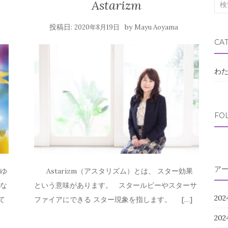
Astarizm
検
索
投稿日:
by
2020年8月19日
Mayu Aoyama
対
CA
象:
わ
FO
ア
らゆ
Astarizm（アスタリズム）とは、 スター効果
しな
という意味があります。 スタールビーやスターサ
202
て
ファイアにできる スター現象を指します。 […]
20