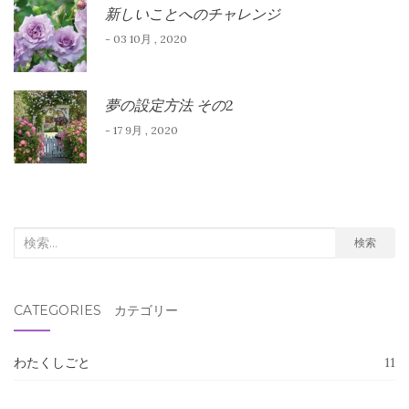
新しいことへのチャレンジ
- 03 10月 , 2020
夢の設定方法 その2
- 17 9月 , 2020
検
検索
索
対
CATEGORIES カテゴリー
象:
わたくしごと
11